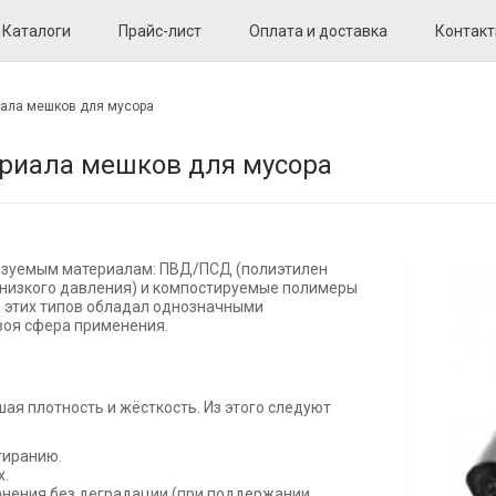
Каталоги
Прайс-лист
Оплата и доставка
Контак
иала мешков для мусора
ериала мешков для мусора
льзуемым материалам: ПВД/ПСД (полиэтилен
 низкого давления) и компостируемые полимеры
из этих типов обладал однозначными
своя сфера применения.
ая плотность и жёсткость. Из этого следуют
тиранию.
х.
анения без деградации (при поддержании