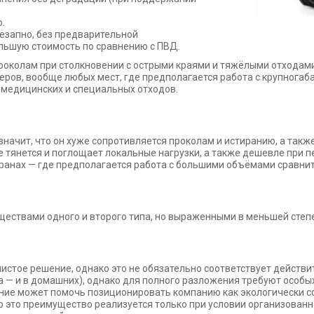
.
незапно, без предварительной
ьшую стоимость по сравнению с ПВД.
роколам при столкновении с острыми краями и тяжёлыми отходами
ров, вообще любых мест, где предполагается работа с крупногаб
 медицинских и специальных отходов.
 значит, что он хуже сопротивляется проколам и истиранию, а такж
 тянется и поглощает локальные нагрузки, а также дешевле при п
оранах — где предполагается работа с большими объёмами сравнит
ствами одного и второго типа, но выраженными в меньшей степ
истое решение, однако это не обязательно соответствует действ
 — и в домашних), однако для полного разложения требуют особых
вание может помочь позиционировать компанию как экологически 
о это преимущество реализуется только при условии организован