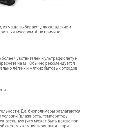
, их чаще выбирают для складских и
аритным мусором. А по причине
е более чувствителен к ультрафиолету и
ересчёте на м². Обычно рекомендуется
ельно лёгких и мягких бытовых отходов.
ени.
ительности. Да, биополимеры разлагаются
 условий (влажность, температуру,
сознательную (что может быть важно при
ной системы компостирования — при