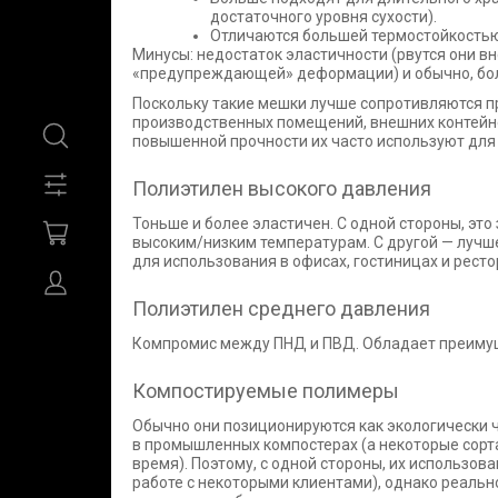
достаточного уровня сухости).
Отличаются большей термостойкостью
Минусы: недостаток эластичности (рвутся они в
«предупреждающей» деформации) и обычно, бол
Поскольку такие мешки лучше сопротивляются п
производственных помещений, внешних контейне
повышенной прочности их часто используют для
Полиэтилен высокого давления
Тоньше и более эластичен. С одной стороны, это
высоким/низким температурам. С другой — лучше
для использования в офисах, гостиницах и рест
Полиэтилен среднего давления
Компромис между ПНД и ПВД. Обладает преимуще
Компостируемые полимеры
Обычно они позиционируются как экологически ч
в промышленных компостерах (а некоторые сорта
время). Поэтому, с одной стороны, их использо
работе с некоторыми клиентами), однако реальн