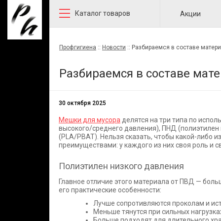
Каталог товаров
Акции
Профгигиена
::
Новости
::
Разбираемся в составе матер
Разбираемся в составе мат
30 октября 2025
Мешки для мусора
делятся на три типа по испо
высокого/среднего давления), ПНД (полиэтилен
(PLA/PBAT). Нельзя сказать, чтобы какой-либо 
преимуществами: у каждого из них своя роль и 
Полиэтилен низкого давления
Главное отличие этого материала от ПВД — больш
его практические особенности:
Лучше сопротивляются проколам и ис
Меньше тянутся при сильных нагрузка
Больше подходят для длительного хр