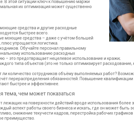
ке. В этой ситуации ключ к повышению маржи
нимальная их оптимизация может существенно
 моющие средства и другие расходные
ходуется быстрее всего.
е моющие средства – даже с учётом большей
, плюс упрощается логистика.
ходников. Обучайте персонал правильному
ональному использованию расходных
ию – это предотвращает нецелевое использование и кражи;
аждого типа объектов (это не только оптимизирует расходование,
т ли количество сотрудников объёму выполняемых работ? Возможн
счёт перераспределения обязанностей. Повышение квалификации 
ают быстрее и эффективнее.
я тема, чем может показаться
ёт лежащих на поверхности действий вроде использования более
ждый аспект работы своего бизнеса и искать, где он может быть
ливо, снижение текучести кадров, перестройка рабочих графиков 
мое преимущество.