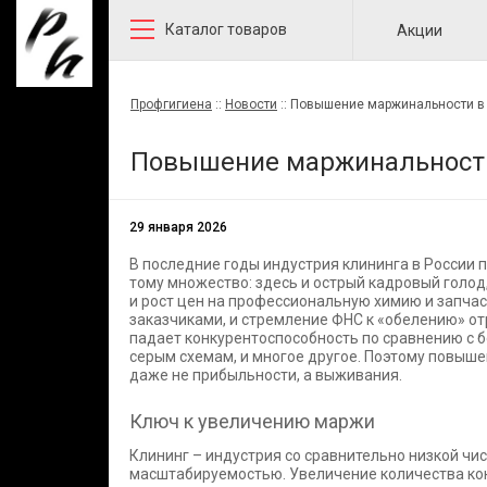
Каталог товаров
Акции
Профгигиена
::
Новости
::
Повышение маржинальности в
Повышение маржинальности
29 января 2026
В последние годы индустрия клининга в России
тому множество: здесь и острый кадровый голо
и рост цен на профессиональную химию и запча
заказчиками, и стремление ФНС к «обелению» отр
падает конкурентоспособность по сравнению с 
серым схемам, и многое другое. Поэтому повыше
даже не прибыльности, а выживания.
Ключ к увеличению маржи
Клининг – индустрия со сравнительно низкой чис
масштабируемостью. Увеличение количества конт