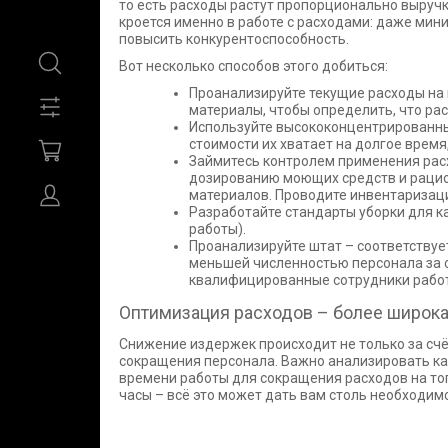
то есть расходы растут пропорционально выруч
кроется именно в работе с расходами: даже ми
повысить конкурентоспособность.
Вот несколько способов этого добиться:
Проанализируйте текущие расходы на
материалы, чтобы определить, что рас
Используйте высококонцентрированны
стоимости их хватает на долгое время
Займитесь контролем применения рас
дозированию моющих средств и раци
материалов. Проводите инвентаризац
Разработайте стандарты уборки для к
работы).
Проанализируйте штат – соответствуе
меньшей численностью персонала за 
квалифицированные сотрудники работ
Оптимизация расходов – более широка
Снижение издержек происходит не только за сч
сокращения персонала. Важно анализировать ка
времени работы для сокращения расходов на топ
часы – всё это может дать вам столь необходи