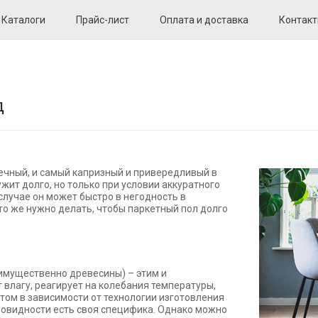
Каталоги
Прайс-лист
Оплата и доставка
Контак
д
ечный, и самый капризный и привередливый в
жит долго, но только при условии аккуратного
случае он может быстро в негодность в
то же нужно делать, чтобы паркетный пол долго
еимущественно древесины) – этим и
 влагу, реагирует на колебания температуры,
том в зависимости от технологии изготовления
новидности есть своя специфика. Однако можно