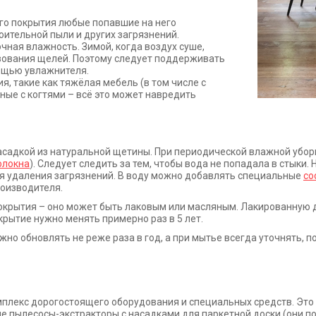
го покрытия любые попавшие на него
оительной пыли и других загрязнений.
очная влажность. Зимой, когда воздух суше,
азования щелей. Поэтому следует поддерживать
ощью увлажнителя.
, такие как тяжёлая мебель (в том числе с
тные с когтями – всё это может навредить
насадкой из натуральной щетины. При периодической влажной убо
олокна
). Следует следить за тем, чтобы вода не попадала в стыки
я удаления загрязнений. В воду можно добавлять специальные
со
роизводителя.
окрытия – оно может быть лаковым или масляным. Лакированную 
крытие нужно менять примерно раз в 5 лет.
но обновлять не реже раза в год, а при мытье всегда уточнять, п
плекс дорогостоящего оборудования и специальных средств. Это
е пылесосы-экстракторы с насадками для паркетной доски (они по