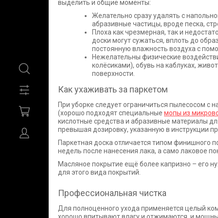
выделить и общие моменты:
Желательно сразу удалять с напольно
абразивные частицы, вроде песка, стр
Плоха как чрезмерная, так и недостат
доски могут сужаться, вплоть до обр
постоянную влажность воздуха с пом
Нежелательны физические воздействия
колёсиками), обувь на каблуках, живо
поверхности.
Как ухаживать за паркетом
При уборке следует ограничиться пылесосом с 
(хорошо подходят специальные
мопы из микров
кислотные средства и абразивные материалы дл
превышая дозировку, указанную в инструкции п
Паркетная доска отличается типом финишного п
недель после нанесения лака, а само лаковое по
Масляное покрытие ещё более капризно – его нуж
для этого вида покрытий.
Профессиональная чистка
Для полноценного ухода применяется целый ком
хорошо впитывают влагу и отжимаются, и мощны