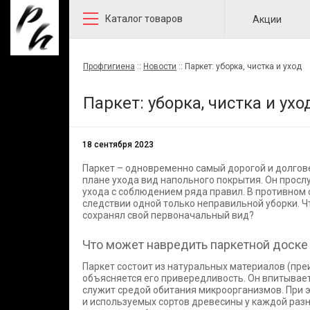
Каталог товаров
Акции
Профгигиена
::
Новости
::
Паркет: уборка, чистка и уход
Паркет: уборка, чистка и ухо
18 сентября 2023
Паркет – одновременно самый дорогой и долгов
плане ухода вид напольного покрытия. Он прослу
ухода с соблюдением ряда правил. В противном 
следствии одной только неправильной уборки. Ч
сохранял свой первоначальный вид?
Что может навредить паркетной доске
Паркет состоит из натуральных материалов (пр
объясняется его привередливость. Он впитывает
служит средой обитания микроорганизмов. При э
и используемых сортов древесины у каждой раз